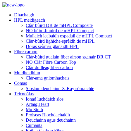
Dhachaigh
HPL meidigeach
Clàr-bùird DR de mHPL Composite
NO bùird-bhùird de mHPL Compact
Mullaich leabaidh ospadail de mHPL Compact
Clàr-bùird lighiche-sprèidh de mHPL
Doras seòmar-glanaidh HPL
Fibre carbon
Clàr-bùird gualain fiber airson sganair DR CT
NO Clàr Fibre Carbon Top
Clàr duilleag fiber carbon
Mu dheidhinn
Clàr-ama gnìomhachais
Comas
Siostam deuchainn X-Ray sònraichte
Teicneòlas
Ionad luchdaich sìos
Artaigil feart
Mu Stuth
Pròiseas Riochdachaidh
Deuchainn agus deuchainn
Cumanta
Bathar Carbon Fiber