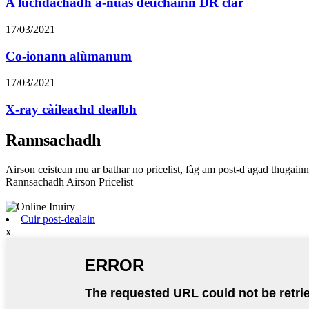
A luchdachadh a-nuas deuchainn DR clàr
17/03/2021
Co-ionann alùmanum
17/03/2021
X-ray càileachd dealbh
Rannsachadh
Airson ceistean mu ar bathar no pricelist, fàg am post-d agad thugainn
Rannsachadh Airson Pricelist
Cuir post-dealain
x