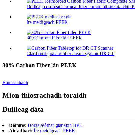
Duilleag co-dhèanta inneal fiber carbon ath-neartaichte
Ìre meidigeach PEEK
30% Carbon Fiber làn PEEK
Clàr-bùird gualain fiber airson sganair DR CT
30% Carbon Fiber làn PEEK
Rannsachadh
Mion-fhiosrachadh toraidh
Duilleag dàta
Roimhe:
Doras seòmar-glanaidh HPL
Air adhart:
Ìre meidigeach PEEK