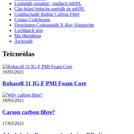
Leabaidh ospadail - mullach mHPL
Clàr-bùird lighiche-sprèidh de mHPL
Gnàthachadh Bathar Carbon Fiber
Comas Coitcheann
Deuchainn Coileanaidh X-Ray Sònraichte
Luchdaich sìos
Mu dheidhinn
Àicheadh
Teicneòlas
19/03/2021
Rohacell 31 IG-F PMI Foam Core
18/03/2021
Carson carbon fibre?
17/03/2021