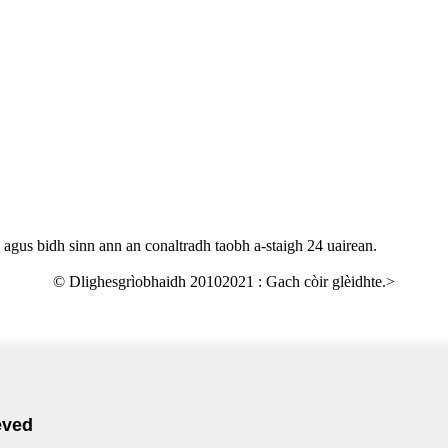
 agus bidh sinn ann an conaltradh taobh a-staigh 24 uairean.
© Dlighesgrìobhaidh 20102021 : Gach còir glèidhte.
>