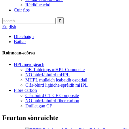
Rèididheachd
Cuir fios
English
Dhachaigh
Bathar
Roinnean-seòrsa
HPL meidigeach
DR Tabletops mHPL Composite
NO bùird-bhùird mHPL
MHPL mullaich leabaidh ospadail
Clàr-bùird lighiche-sprèidh mHPL
Fibre carbon
Clàr-bùird CT CF Composite
NO bùird-bhùird fiber carbon
Duilleagan CF
Feartan sònraichte