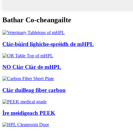
Bathar Co-cheangailte
Clàr-bùird lighiche-sprèidh de mHPL
NO Clàr Clàr de mHPL
Clàr duilleag fiber carbon
Ìre meidigeach PEEK