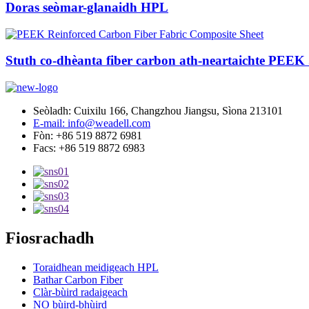
Doras seòmar-glanaidh HPL
Stuth co-dhèanta fiber carbon ath-neartaichte PEEK .
Seòladh: Cuixilu 166, Changzhou Jiangsu, Sìona 213101
E-mail: info@weadell.com
Fòn: +86 519 8872 6981
Facs: +86 519 8872 6983
Fiosrachadh
Toraidhean meidigeach HPL
Bathar Carbon Fiber
Clàr-bùird radaigeach
NO bùird-bhùird